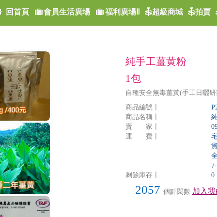
回首頁
會員生活廣場
福利廣場Ⅱ
超級商城
拍賣
純手工薑黄粉
1包
自種安全無毒薑黃(手工日曬研
商品編號〡
P
商品名稱〡
賣 家〡
0
運 費〡
宅
貨
全
7
剩餘庫存〡
0
2057
加入我
個點閱數