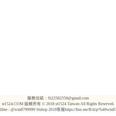
服務信箱：St22582558@gmail.com
st1524.COM 版權所有 © 2018 st1524 Taiwan All Rights Reserved.
ine : @win8799999
Stshop 2018客服https://line.me/R/ti/p/%40win8