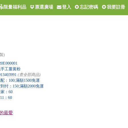
票選廣場
登入
忘記密碼
我要註冊
限量福利品
製)
20E000001
純手工薑黄粉
913403991
(查全部商品)
配：100;滿額1500免運
到付：150;滿額2000免運
家：60
-11：60
的最愛