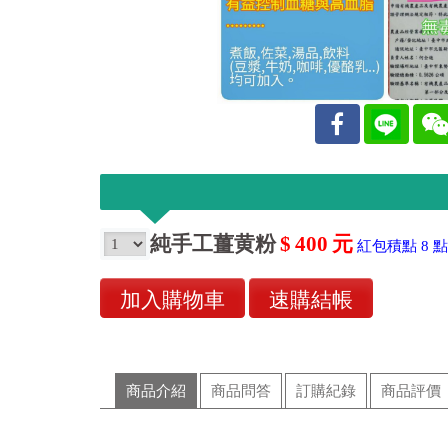
純手工薑黄粉
$
400
元
紅包積點
8
點
商品介紹
商品問答
訂購紀錄
商品評價